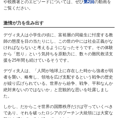
や税務署とのエピソードについては、ぜひ
第2回
の動画を
ご覧ください。
激情が力を生み出す
デヴィ夫人は小学生の頃に、富裕層の同級生に忖度する教
師の態度を目の当たりにし、この世の中には社会正義がな
ければならないと考えるようになったそうです。その体験
から「怒り」という気持ちを原動力に、数々の難民救済支
援を25年間も続けているそうです。
デヴィ夫人は、「人間が地球上に存在した時から強者が弱
者を襲い、略奪し、領地を広げ支配するという戦争の歴史
が繰り広げられている。世界から紛争、戦争、平和なんか
絶対来ないのではないか」と悲観的な思いを吐露しまし
た。
しかし、だからこそ世界の国際秩序だけは守っていくべき
であり、それを破ったロシアのプーチン大統領には大変な