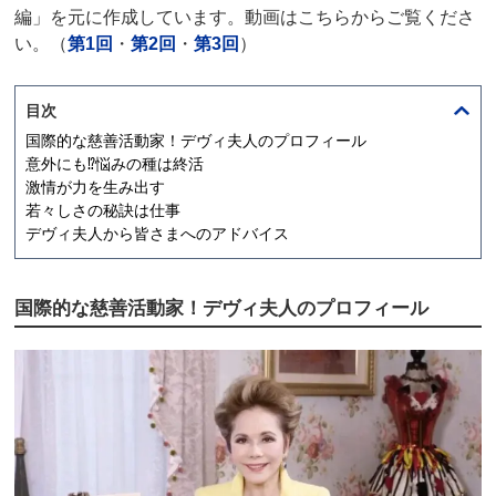
編」を元に作成しています。動画はこちらからご覧くださ
い。（
第1回
・
第2回
・
第3回
）
目次
国際的な慈善活動家！デヴィ夫人のプロフィール
意外にも⁉悩みの種は
終活
激情が力を生み出す
若々しさの秘訣は仕事
デヴィ夫人から皆さまへのアドバイス
国際的な慈善活動家！デヴィ夫人のプロフィール