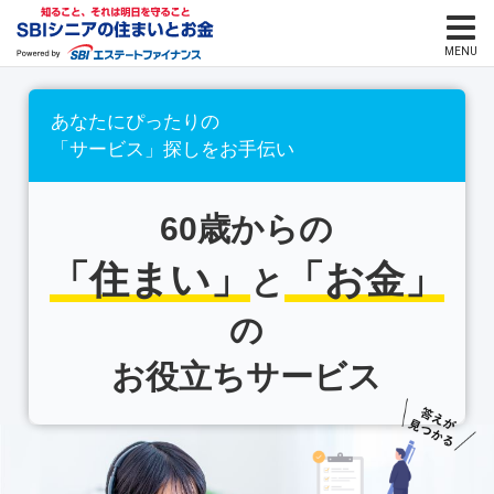
あなたにぴったりの
「サービス」探しをお手伝い
60歳からの
「住まい」
「お金」
と
の
お役立ちサービス