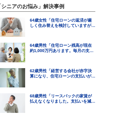
「シニアのお悩み」解決事例
64歳女性「住宅ローンの返済が厳
しく住み替えを検討していますが、
頭金の用意ができそうにありませ
ん。」
64歳男性「住宅ローン残高が現在
約1,000万円あります。毎月の支払
いはギリギリでボーナス払いになる
と…」
62歳男性「経営する会社が赤字決
算になり、住宅ローンの支払いが難
しくなった。住宅ローンの借り換え
はできる？」
68歳男性「リースバックの家賃が
払えなくなりました。支払いを減ら
す方法を知りたいです。」