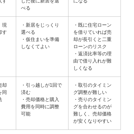
入す
した後に新居を選
になる
べる
、現
・新居をじっくり
・既に住宅ローン
却す
選べる
を借りていれば売
・仮住まいを準備
却が長引くと二重
しなくてよい
ローンのリスク
・返済比率等の理
由で借り入れが難
しくなる
売却
・引っ越しが1回で
・取引のタイミン
を同
済む
グ調整が難しい
法
・売却価格と購入
・売りのタイミン
費用を同時に調整
グを合わせるのが
可能
難しく、売却価格
が安くなりやすい