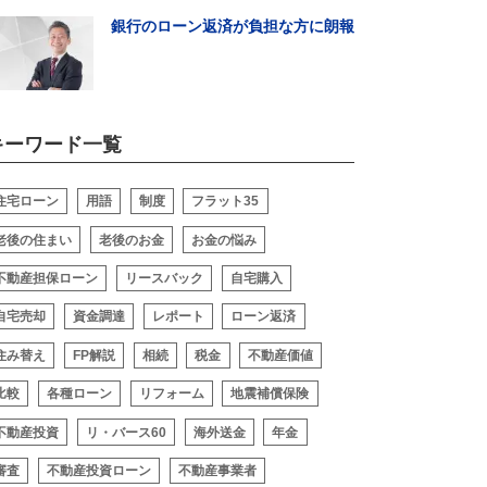
銀行のローン返済が負担な方に朗報
キーワード一覧
閉じる
住宅ローン
用語
制度
フラット35
老後の住まい
老後のお金
お金の悩み
不動産担保ローン
リースバック
自宅購入
自宅売却
資金調達
レポート
ローン返済
住み替え
FP解説
相続
税金
不動産価値
比較
各種ローン
リフォーム
地震補償保険
不動産投資
リ・バース60
海外送金
年金
審査
不動産投資ローン
不動産事業者