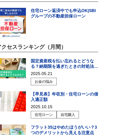
住宅ローン返済中でも申込OK|SBI
グループの不動産担保ローン
アクセスランキング（月間）
固定資産税を払い忘れるとどうな
る？納期限を過ぎたときの対処法を
解説
2025.05.21
お金の悩み
【早見表】年収別・住宅ローンの借
入適正額
2025.10.15
住宅ローン
自宅購入
フラット35はやめたほうがいい？3
つのデメリットから見える注意点