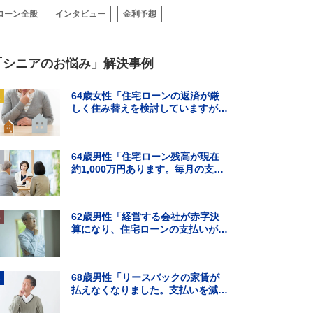
ローン全般
インタビュー
金利予想
「シニアのお悩み」解決事例
64歳女性「住宅ローンの返済が厳
しく住み替えを検討していますが、
頭金の用意ができそうにありませ
ん。」
64歳男性「住宅ローン残高が現在
約1,000万円あります。毎月の支払
いはギリギリでボーナス払いになる
と…」
62歳男性「経営する会社が赤字決
算になり、住宅ローンの支払いが難
しくなった。住宅ローンの借り換え
はできる？」
68歳男性「リースバックの家賃が
払えなくなりました。支払いを減ら
す方法を知りたいです。」