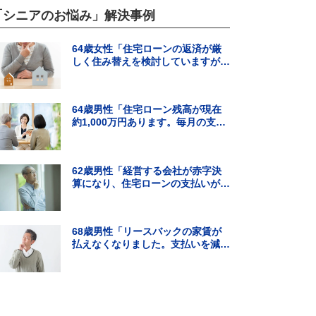
「シニアのお悩み」解決事例
64歳女性「住宅ローンの返済が厳
しく住み替えを検討していますが、
頭金の用意ができそうにありませ
ん。」
64歳男性「住宅ローン残高が現在
約1,000万円あります。毎月の支払
いはギリギリでボーナス払いになる
と…」
62歳男性「経営する会社が赤字決
算になり、住宅ローンの支払いが難
しくなった。住宅ローンの借り換え
はできる？」
68歳男性「リースバックの家賃が
払えなくなりました。支払いを減ら
す方法を知りたいです。」