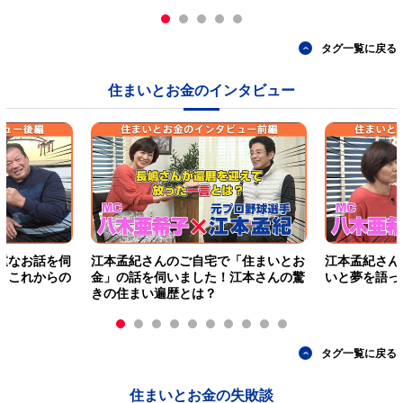
タグ一覧に戻る
住まいとお金のインタビュー
重なお話を伺
江本孟紀さんのご自宅で「住まいとお
江本孟紀さん
くこれからの
金」の話を伺いました！江本さんの驚
いと夢を語っ
きの住まい遍歴とは？
タグ一覧に戻る
住まいとお金の失敗談