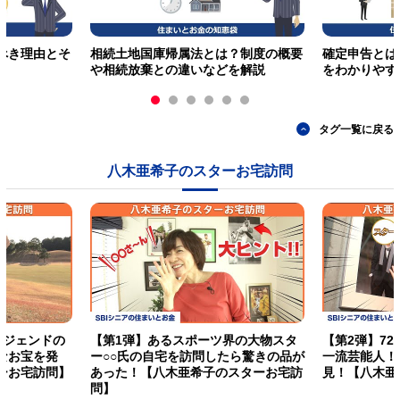
べき理由とそ
相続土地国庫帰属法とは？制度の概要
確定申告とは
や相続放棄との違いなどを解説
をわかりやす
タグ一覧に戻る
八木亜希子のスターお宅訪問
レジェンドの
【第1弾】あるスポーツ界の大物スタ
【第2弾】7
なお宝を発
ー○○氏の自宅を訪問したら驚きの品が
一流芸能人！
ーお宅訪問】
あった！【八木亜希子のスターお宅訪
見！【八木亜
問】