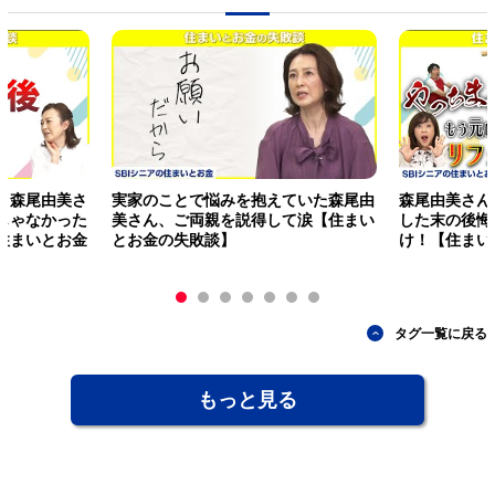
？森尾由美さ
実家のことで悩みを抱えていた森尾由
森尾由美さん
じゃなかった
美さん、ご両親を説得して涙【住まい
した末の後悔
住まいとお金
とお金の失敗談】
け！【住まい
タグ一覧に戻る
もっと見る