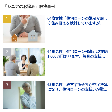
「シニアのお悩み」解決事例
64歳女性「住宅ローンの返済が厳し
く住み替えを検討していますが、頭
金の用意ができそうにありませ
ん。」
64歳男性「住宅ローン残高が現在約
1,000万円あります。毎月の支払い
はギリギリでボーナス払いになる
と…」
62歳男性「経営する会社が赤字決算
になり、住宅ローンの支払いが難し
くなった。住宅ローンの借り換えは
できる？」