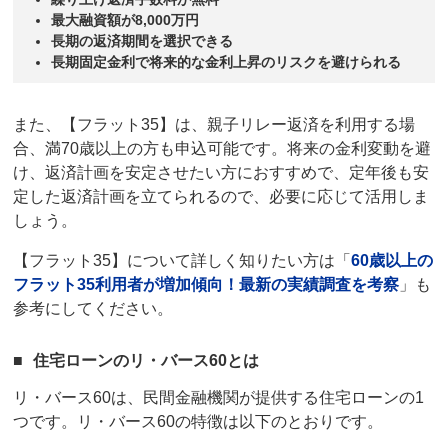
最大融資額が8,000万円
長期の返済期間を選択できる
長期
固定金利
で将来的な金利上昇のリスクを避けられる
また、【
フラット35
】は、親子リレー返済を利用する場
合、満70歳以上の方も申込可能です。将来の金利変動を避
け、返済計画を安定させたい方におすすめで、定年後も安
定した返済計画を立てられるので、必要に応じて活用しま
しょう。
【
フラット35
】について詳しく知りたい方は「
60
歳以上の
フラット
35
利用者が増加傾向！最新の実績調査を考察
」も
参考にしてください。
住宅ローンの
リ・バース60
とは
リ・バース60
は、民間金融機関が提供する住宅ローンの1
つです。
リ・バース60
の特徴は以下のとおりです。