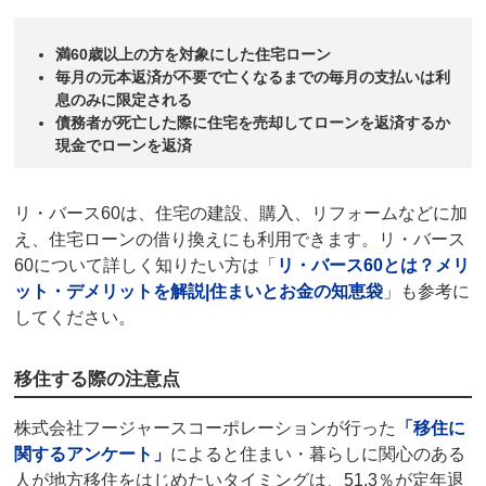
満60歳以上の方を対象にした住宅ローン
毎月の元本返済が不要で亡くなるまでの毎月の支払いは利
息のみに限定される
債務者
が死亡した際に住宅を売却してローンを返済するか
現金でローンを返済
リ・バース60
は、住宅の建設、購入、
リフォーム
などに加
え、住宅ローンの借り換えにも利用できます。
リ・バース
60
について詳しく知りたい方は「
リ・バース60
とは？メリ
ット・デメリットを解説|
住まいとお金の知恵袋
」も参考に
してください。
移住する際の注意点
株式会社フージャースコーポレーションが行った
「移住に
関するアンケート」
によると住まい・暮らしに関心のある
人が地方移住をはじめたいタイミングは、51.3％が定年退