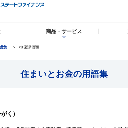
金
商品・サービス
語集
担保評価額
住まいとお金の用語集
かがく）