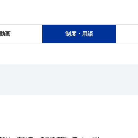
動画
制度・用語