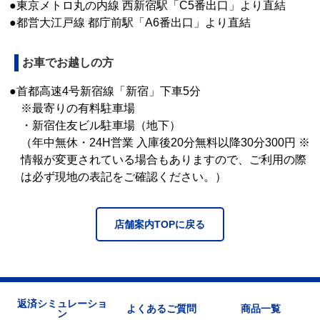
●東京メトロ丸の内線 西新宿駅「C5番出口」より直結
●都営大江戸線 都庁前駅「A6番出口」より直結
お車でお越しの方
●首都高速4号新宿線「新宿」下車5分
※最寄りの有料駐車場
・新宿住友ビル駐車場（地下）
（年中無休・24H営業 入庫後20分無料以降30分300円 ※
情報が変更されている場合もありますので、ご利用の際
は必ず現地の表記をご確認ください。）
店舗案内TOPに戻る
返済シミュレーショ
よくあるご質問
商品一覧
ン