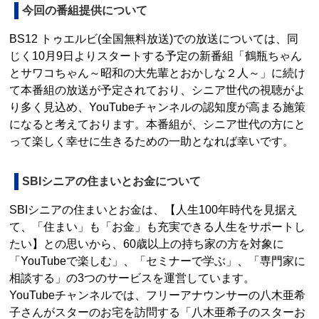
今回の番組提供について
BS12 トゥエルビ(全国無料放送)での放送については、同
じく10月9日よりスタートする予定の新番組「鶴瓶ちゃん
とサワコちゃん～昭和の大先輩とおかしな２人～」に続け
て本番組の放送が予定されており、シニア世代の視聴がよ
り多く見込め、YouTubeチャンネルの認知度が高まる施策
になると考えております。本番組が、シニア世代の方にと
って楽しく幸せに生きるための一助となれば幸いです。
SBIシニアの住まいとお金について
SBIシニアの住まいとお金は、【人生100年時代を見据え
て、「住まい」も「お金」も充実できる人生をサポートし
たい】との思いから、60歳以上の持ち家の方を対象に
「YouTubeで楽しむ」、「セミナーで学ぶ」、「専門家に
相談する」の3つのサービスを運営しています。
YouTubeチャンネルでは、フリーアナウンサーの八木亜希
子さんがスターのお宅を訪問する「八木亜希子のスターお