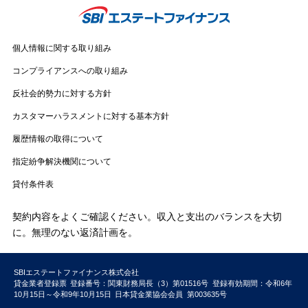
個人情報に関する取り組み
コンプライアンスへの取り組み
反社会的勢力に対する方針
カスタマーハラスメントに対する基本方針
履歴情報の取得について
指定紛争解決機関について
貸付条件表
契約内容をよくご確認ください。収入と支出のバランスを大切
に。無理のない返済計画を。
SBIエステートファイナンス株式会社
貸金業者登録票
登録番号：関東財務局長（3）第01516号
登録有効期間：令和6年
10月15日～令和9年10月15日
日本貸金業協会会員
第003635号