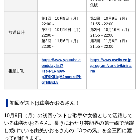
集版
第1回 10月9日（月）
第1回 10月9日（月）
22:00～
21:55～22:00
第2回 10月16日（月）
第2回 10月16日（月）
放送日時
22:00～
21:55～22:00
第3回 11月6日（月）
第3回 11月6日（月）
22:00～
21:55～22:00
https://www.youtube.c
https://www.twellv.co.jp
om/playlist?
/program/variety/kinina
番組URL
list=PLRn8w-
ru/
pJF9Kji1qM2nqntzdPh
gThlBxL5
初回ゲストは由美かおるさん！
10月9日（月）の初回ゲストは歌手や女優として活躍して
いる由美かおるさん。長きにわたり芸能界の第一線で活躍
し続けている由美かおるさんの「3つの気」を全三回に渡
って紐解きます。