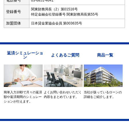
電話番号
03-6851-4641
関東財務局長（2）第01516号
登録番号
特定金融会社登録番号 関東財務局長第55号
加盟団体
日本貸金業協会会員 第003635号
返済シミュレーショ
よくあるご質問
商品一覧
ン
簡単入力10秒で月々の返済
よくお問い合わせいただく
当社が扱っているローンの
額や返済期間のシミュレー
内容をまとめています。
詳細をご紹介します。
ションが行えます。