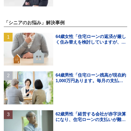
「シニアのお悩み」解決事例
64歳女性「住宅ローンの返済が厳し
く住み替えを検討していますが、頭
金の用意ができそうにありませ
ん。」
64歳男性「住宅ローン残高が現在約
1,000万円あります。毎月の支払い
はギリギリでボーナス払いになる
と…」
62歳男性「経営する会社が赤字決算
になり、住宅ローンの支払いが難し
くなった。住宅ローンの借り換えは
できる？」