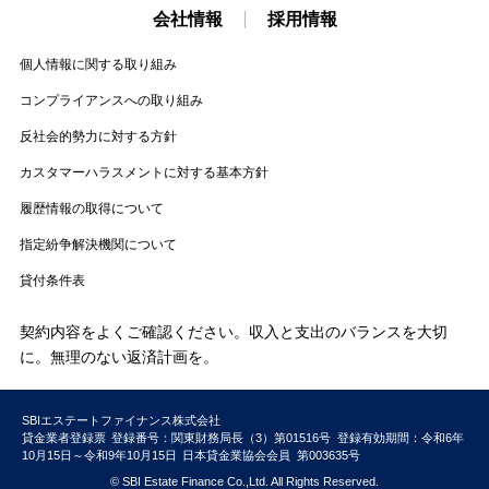
会社情報
採用情報
個人情報に関する取り組み
コンプライアンスへの取り組み
反社会的勢力に対する方針
カスタマーハラスメントに対する基本方針
履歴情報の取得について
指定紛争解決機関について
貸付条件表
契約内容をよくご確認ください。収入と支出のバランスを大切
に。無理のない返済計画を。
SBIエステートファイナンス株式会社
貸金業者登録票
登録番号：関東財務局長（3）第01516号
登録有効期間：令和6年
10月15日～令和9年10月15日
日本貸金業協会会員
第003635号
© SBI Estate Finance Co.,Ltd. All Rights Reserved.