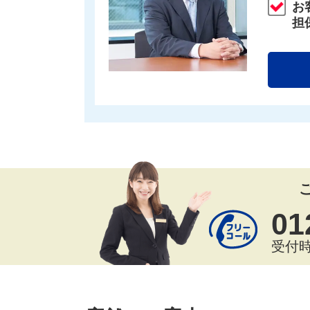
お
担
01
受付時間