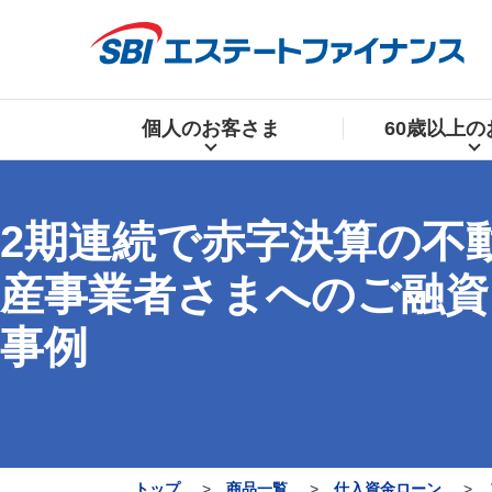
個人の
お客さま
60歳以上の
2期連続で赤字決算の不
産事業者さまへのご融資
事例
トップ
商品一覧
仕入資金ローン