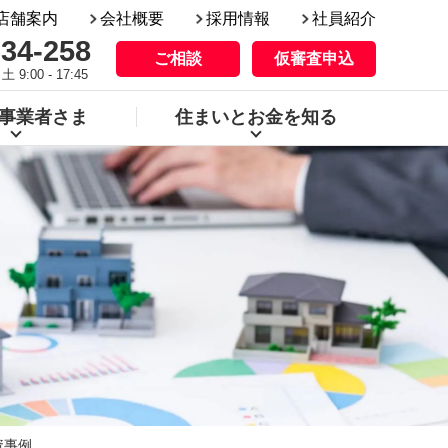
店舗案内
会社概要
採用情報
社員紹介
334-258
ご相談
仮審査申込
:00 - 17:45
事業者さま
住まいと
お金を知る
資事例