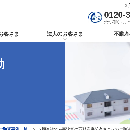
0120-
受付時間：月～土 9
お客さま
法人の
お客さま
不動産
動
ご融資事例一覧
2期連続で赤字決算の不動産事業者さまへのご融