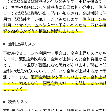
ーンの返済原資は
債務者
の年収のみです。
不動産投資
で
は、空室や修繕によって
債務者
に自己負担が発生し、住宅
ローンの返済に影響が出る恐れが加味され、金融機関は信
用力（返済能力）が低下したとみなします。
住宅ローンを
利用してマイホームを購入する予定があるなら、
不動産投
資
を始めるかどうか慎重に判断しましょう。
金利上昇リスク
不動産投資
ローンを利用する場合は、金利上昇リスクがあ
ります。
変動金利
の場合、金利が上昇すると金利負担が増
えて、ローン返済が困難になる恐れがあります。現在は低
金利の状況が続いていますが、いつ金利が上昇するかは予
測できません。
適用金利はやや高くなりますが、金利上昇
リスクに備えるなら、
固定金利
でローンを組むことを検討
しましょう。
税金リスク
不動産投資
で得られる家賃収入は、
所得税
の計算上は不動