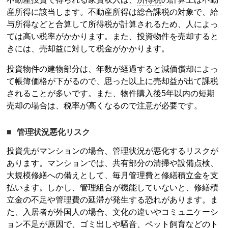
産所得に該当します。不動産所得は総合課税の対象で、給
与所得などと合算して
所得税
が計算されるため、人によっ
ては高い税率がかかります。また、投資物件を売却すると
きには、売却益に対して税金がかかります。
投資物件の建物部分は、年数が経過すると減価償却によっ
て帳簿価格が下がるので、思った以上に売却益が出て課税
されることが多いです。また、物件購入後5年以内の短期
売却の場合は、税率が高くなるので注意が必要です。
管理状況悪化リスク
投資先がマンションの場合、管理状況が悪化するリスクが
あります。マンションでは、共有部分の清掃や設備点検、
閉じる
大規模修繕への備えとして、毎月管理費と修繕積立金を支
払います。しかし、管理組合が機能していないと、修繕積
立金の不足や管理費の延滞が発生する恐れがあります。ま
た、入居者が外国人の場合、文化の違いやコミュニケーシ
ョン不足が原因で、ゴミ出しや騒音、ペット飼育などのト