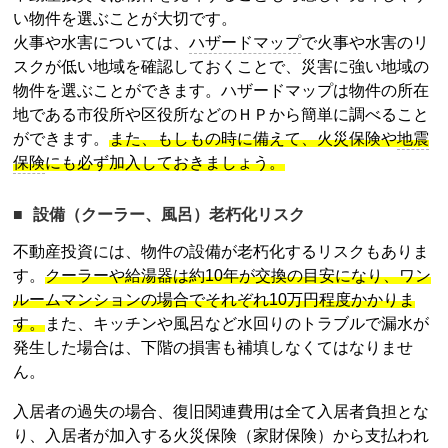
い物件を選ぶことが大切です。
火事や水害については、
ハザードマップ
で火事や水害のリ
スクが低い地域を確認しておくことで、災害に強い地域の
物件を選ぶことができます。
ハザードマップ
は物件の所在
地である市役所や区役所などのＨＰから簡単に調べること
ができます。
また、もしもの時に備えて、火災保険や
地震
保険
にも必ず加入しておきましょう。
設備（クーラー、風呂）老朽化リスク
不動産投資
には、物件の設備が老朽化するリスクもありま
す。
クーラーや給湯器は約10年が交換の目安になり、ワン
ルームマンションの場合でそれぞれ10万円程度かかりま
す。
また、キッチンや風呂など水回りのトラブルで漏水が
発生した場合は、下階の損害も補填しなくてはなりませ
ん。
入居者の過失の場合、復旧関連費用は全て入居者負担とな
り、入居者が加入する火災保険（家財保険）から支払われ