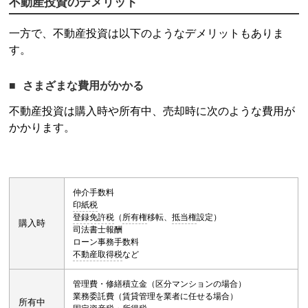
不動産投資
のデメリット
一方で、
不動産投資
は以下のようなデメリットもありま
す。
さまざまな費用がかかる
不動産投資
は購入時や所有中、売却時に次のような費用が
かかります。
仲介手数料
印紙税
登録免許税
（
所有権
移転、
抵当権
設定）
購入時
司法書士報酬
ローン事務手数料
不動産取得税
など
管理費・修繕積立金（区分マンションの場合）
業務委託費（賃貸管理を業者に任せる場合）
所有中