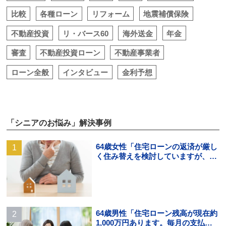
比較
各種ローン
リフォーム
地震補償保険
不動産投資
リ・バース60
海外送金
年金
審査
不動産投資ローン
不動産事業者
ローン全般
インタビュー
金利予想
「シニアのお悩み」解決事例
64歳女性「住宅ローンの返済が厳し
く住み替えを検討していますが、頭
金の用意ができそうにありませ
ん。」
64歳男性「住宅ローン残高が現在約
1,000万円あります。毎月の支払い