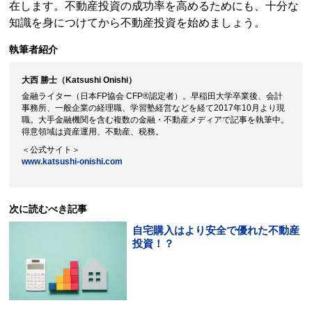
在します。
不動産投資
の成功率を高めるためにも、十分な
知識を身につけてから
不動産投資
を始めましょう。
執筆者紹介
大西 勝士（Katsushi Onishi）
金融ライター（日本FP協会 CFP®認定者）。早稲田大学卒業後、会計
事務所、一般企業の経理職、学習塾経営などを経て2017年10月より現
職。大手金融機関を含む複数の金融・不動産メディアで記事を執筆中。
得意領域は資産運用、不動産、税務。
＜公式サイト＞
www.katsushi-onishi.com
次に読むべき記事
自宅購入はより安全で優れた
不動産
投資
！？