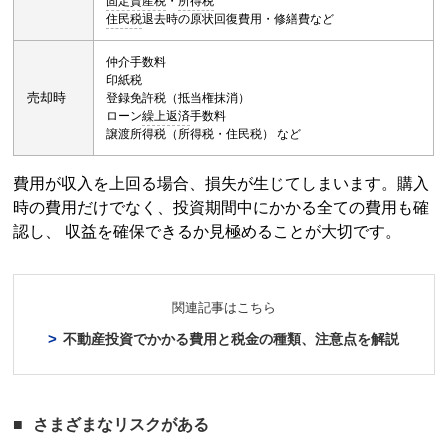
固定資産税
・
所得税
住民税
退去時の原状回復費用・修繕費など
仲介手数料
印紙税
売却時
登録免許税
（
抵当権
抹消）
ローン
繰上返済
手数料
譲渡
所得税
（
所得税
・
住民税
） など
費用が収入を上回る場合、損失が生じてしまいます。購入
時の費用だけでなく、投資期間中にかかる全ての費用も確
認し、 収益を確保できるか見極めることが大切です。
関連記事はこちら
不動産投資
でかかる費用と税金の種類、注意点を解説
さまざまなリスクがある