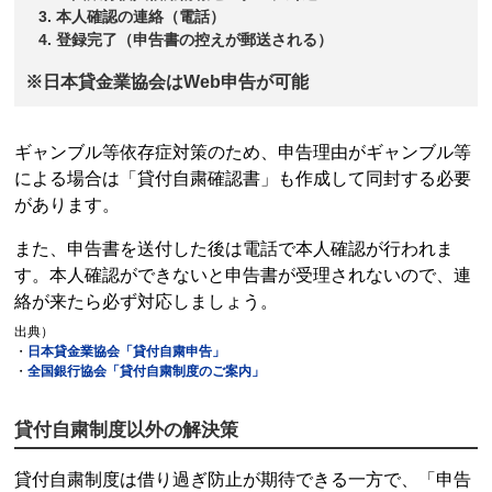
本人確認の連絡（電話）
登録完了（申告書の控えが郵送される）
※
日本貸金業協会
はWeb申告が可能
ギャンブル等依存症対策のため、申告理由がギャンブル等
による場合は「貸付自粛確認書」も作成して同封する必要
があります。
また、申告書を送付した後は電話で本人確認が行われま
す。本人確認ができないと申告書が受理されないので、連
絡が来たら必ず対応しましょう。
出典）
・
日本貸金業協会
「貸付自粛申告」
・
全国銀行協会「
貸付自粛制度
のご案内」
貸付自粛制度
以外の解決策
貸付自粛制度
は借り過ぎ防止が期待できる一方で、「申告