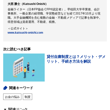
大西 勝士（Katsushi Onishi）
金融ライター（日本FP協会 CFP®認定者）。早稲田大学卒業後、会計
事務所、一般企業の経理職、学習塾経営などを経て2017年10月より現
職。大手金融機関を含む複数の金融・不動産メディアで記事を執筆中。
得意領域は資産運用、不動産、税務。
＜公式サイト＞
www.katsushi-onishi.com
次に読むべき記事
貸付自粛制度
とは？メリット・デメ
閉じる
リット、手続き方法を解説
関連キーワード
お金の悩み
制度
関連リンク