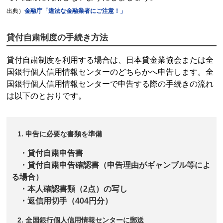
出典）
金融庁「違法な金融業者にご注意！」
貸付自粛制度
の手続き方法
貸付自粛制度
を利用する場合は、
日本貸金業協会
または
全
国銀行個人信用情報センター
のどちらかへ申告します。
全
国銀行個人信用情報センター
で申告する際の手続きの流れ
は以下のとおりです。
申告に必要な書類を準備
・貸付自粛申告書
・貸付自粛申告確認書（申告理由がギャンブル等によ
る場合）
・本人確認書類（2点）の写し
・返信用切手（404円分）
全国銀行個人信用情報センター
に郵送