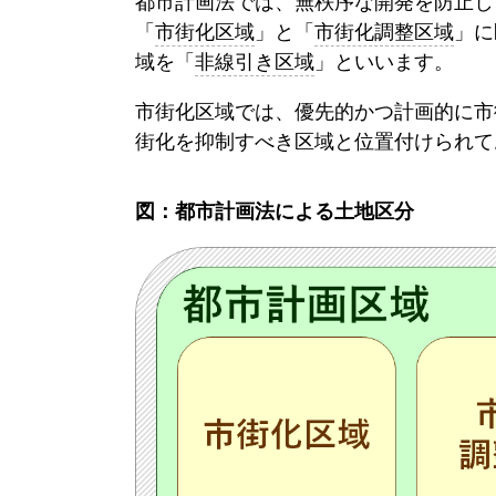
都市計画法
では、無秩序な開発を防止し
「
市街化区域
」と「
市街化調整区域
」に
域を「
非線引き区域
」といいます。
市街化区域
では、優先的かつ計画的に市
街化を抑制すべき区域と位置付けられて
図：
都市計画法
による土地区分