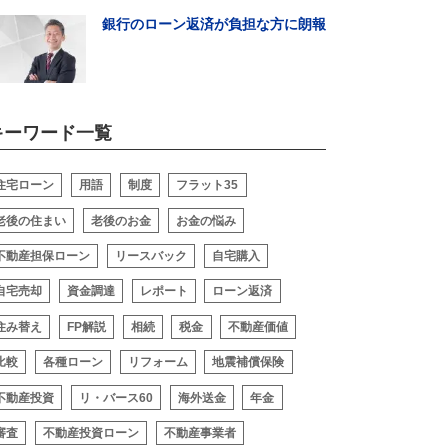
銀行のローン返済が負担な方に朗報
キーワード一覧
閉じる
住宅ローン
用語
制度
フラット35
老後の住まい
老後のお金
お金の悩み
不動産担保ローン
リースバック
自宅購入
自宅売却
資金調達
レポート
ローン返済
住み替え
FP解説
相続
税金
不動産価値
比較
各種ローン
リフォーム
地震補償保険
不動産投資
リ・バース60
海外送金
年金
審査
不動産投資ローン
不動産事業者