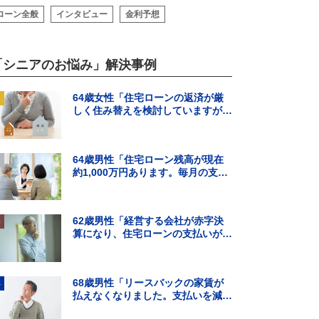
ローン全般
インタビュー
金利予想
「シニアのお悩み」解決事例
64歳女性「住宅ローンの返済が厳
しく住み替えを検討していますが、
頭金の用意ができそうにありませ
ん。」
64歳男性「住宅ローン残高が現在
約1,000万円あります。毎月の支払
いはギリギリでボーナス払いになる
と…」
62歳男性「経営する会社が赤字決
算になり、住宅ローンの支払いが難
しくなった。住宅ローンの借り換え
はできる？」
68歳男性「リースバックの家賃が
払えなくなりました。支払いを減ら
す方法を知りたいです。」