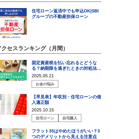
住宅ローン返済中でも申込OK|SBI
グループの不動産担保ローン
アクセスランキング（月間）
固定資産税を払い忘れるとどうな
る？納期限を過ぎたときの対処法を
解説
2025.05.21
お金の悩み
【早見表】年収別・住宅ローンの借
入適正額
2025.10.15
住宅ローン
自宅購入
フラット35はやめたほうがいい？3
つのデメリットから見える注意点