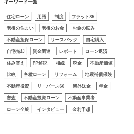
キーワード一覧
住宅ローン
用語
制度
フラット35
老後の住まい
老後のお金
お金の悩み
不動産担保ローン
リースバック
自宅購入
自宅売却
資金調達
レポート
ローン返済
住み替え
FP解説
相続
税金
不動産価値
比較
各種ローン
リフォーム
地震補償保険
不動産投資
リ・バース60
海外送金
年金
審査
不動産投資ローン
不動産事業者
ローン全般
インタビュー
金利予想