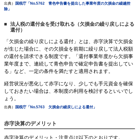
出典）
国税庁「No.5762 青色申告書を提出した事業年度の欠損金の繰越控
除」
法人税の還付金を受け取れる（欠損金の繰り戻しによる
還付）
「欠損金の繰り戻しによる還付」とは、赤字決算で欠損金
が生じた場合に、その欠損金を前期に繰り戻して法人税額
の還付を請求できる制度です。「還付事業年度から欠損事
業年度まで、連続して青色申告で
確定申告
書を提出してい
る」など、一定の条件を満たすと適用されます。
経営状況が悪化して赤字になり、少しでも手元資金を確保
しておきたい場合は、本制度の利用を検討するといいでし
ょう。
出典）
国税庁「No.5763 欠損金の繰戻しによる還付」
赤字決算のデメリット
赤字決算のデメリット・注意点は以下のとおりです。