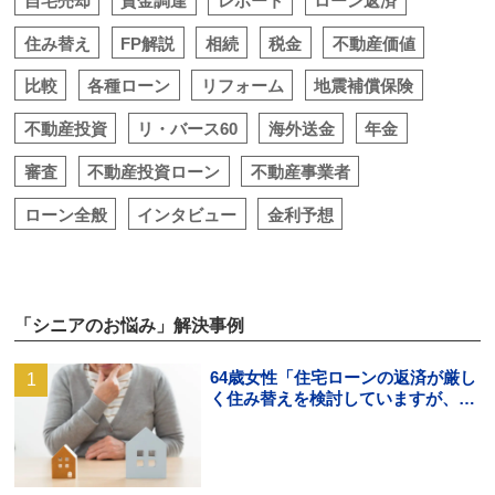
自宅売却
資金調達
レポート
ローン返済
住み替え
FP解説
相続
税金
不動産価値
比較
各種ローン
リフォーム
地震補償保険
不動産投資
リ・バース60
海外送金
年金
審査
不動産投資ローン
不動産事業者
ローン全般
インタビュー
金利予想
「シニアのお悩み」解決事例
64歳女性「住宅ローンの返済が厳し
く住み替えを検討していますが、頭
金の用意ができそうにありませ
ん。」