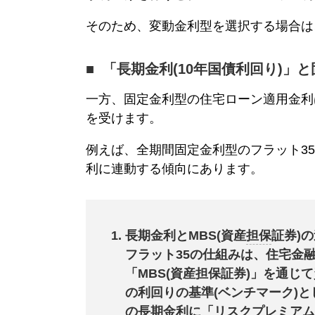
そのため、
変動金利
型を選択する場合は
「長期金利(10年国債利回り)」と
一方、
固定金利
型の住宅ローン適用金利
を受けます。
例えば、全期間
固定金利
型の
フラット35
利に連動する傾向にあります。
長期金利とMBS(資産
担保
証券)
フラット35
の仕組みは、住宅金
「MBS(資産
担保
証券)」を通じ
の利回りの基準(ベンチマーク)
の長期金利に「リスクプレミアム