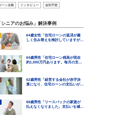
ローン全般
インタビュー
金利予想
「シニアのお悩み」解決事例
64歳女性「住宅ローンの返済が厳
しく住み替えを検討していますが、
頭金の用意ができそうにありませ
ん。」
64歳男性「住宅ローン残高が現在
約1,000万円あります。毎月の支払
いはギリギリでボーナス払いになる
と…」
62歳男性「経営する会社が赤字決
算になり、住宅ローンの支払いが難
しくなった。住宅ローンの借り換え
はできる？」
68歳男性「リースバックの家賃が
払えなくなりました。支払いを減ら
す方法を知りたいです。」