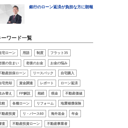
銀行のローン返済が負担な方に朗報
キーワード一覧
閉じる
住宅ローン
用語
制度
フラット35
老後の住まい
老後のお金
お金の悩み
不動産担保ローン
リースバック
自宅購入
自宅売却
資金調達
レポート
ローン返済
住み替え
FP解説
相続
税金
不動産価値
比較
各種ローン
リフォーム
地震補償保険
不動産投資
リ・バース60
海外送金
年金
審査
不動産投資ローン
不動産事業者