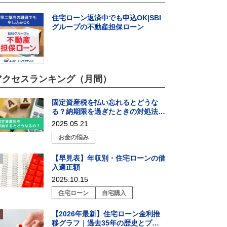
住宅ローン返済中でも申込OK|SBI
グループの不動産担保ローン
アクセスランキング（月間）
固定資産税を払い忘れるとどうな
る？納期限を過ぎたときの対処法を
解説
2025.05.21
お金の悩み
【早見表】年収別・住宅ローンの借
入適正額
2025.10.15
住宅ローン
自宅購入
【2026年最新】住宅ローン金利推
移グラフ｜過去35年の歴史とプロ