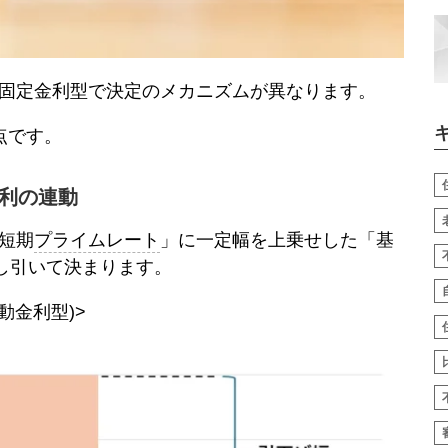
固定金利
型で決定のメカニズムが異なります。
点です。
利
の連動
短期
プライムレート
」に一定幅を上乗せした「基
差し引いて決まります。
動金利
型)>