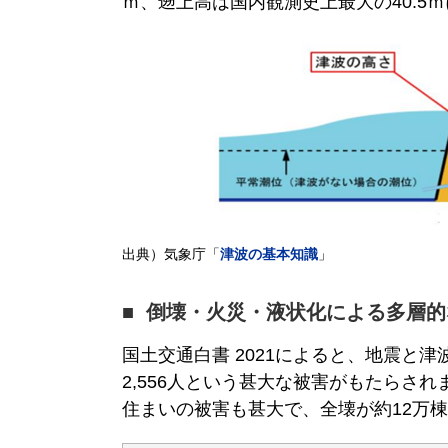
ｍ、遡上高は国内観測史上最大の40.5
出典）気象庁「
津波の基本知識
」
倒壊・火災・液状化による多層的
国土交通白書 2021によると、地震と津
2,556人という甚大な被害がもたらされ
住まいの被害も甚大で、全壊が約12万棟