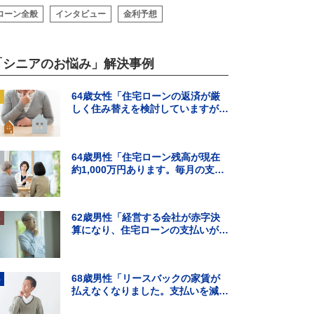
ローン全般
インタビュー
金利予想
「シニアのお悩み」解決事例
64歳女性「住宅ローンの返済が厳
しく住み替えを検討していますが、
頭金の用意ができそうにありませ
ん。」
64歳男性「住宅ローン残高が現在
約1,000万円あります。毎月の支払
いはギリギリでボーナス払いになる
と…」
62歳男性「経営する会社が赤字決
算になり、住宅ローンの支払いが難
しくなった。住宅ローンの借り換え
はできる？」
68歳男性「リースバックの家賃が
払えなくなりました。支払いを減ら
す方法を知りたいです。」