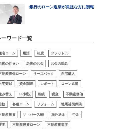
銀行のローン返済が負担な方に朗報
キーワード一覧
閉じる
住宅ローン
用語
制度
フラット35
老後の住まい
老後のお金
お金の悩み
不動産担保ローン
リースバック
自宅購入
自宅売却
資金調達
レポート
ローン返済
住み替え
FP解説
相続
税金
不動産価値
比較
各種ローン
リフォーム
地震補償保険
不動産投資
リ・バース60
海外送金
年金
審査
不動産投資ローン
不動産事業者