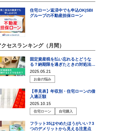
住宅ローン返済中でも申込OK|SBI
グループの不動産担保ローン
アクセスランキング（月間）
固定資産税を払い忘れるとどうな
る？納期限を過ぎたときの対処法を
解説
2025.05.21
お金の悩み
【早見表】年収別・住宅ローンの借
入適正額
2025.10.15
住宅ローン
自宅購入
フラット35はやめたほうがいい？3
つのデメリットから見える注意点