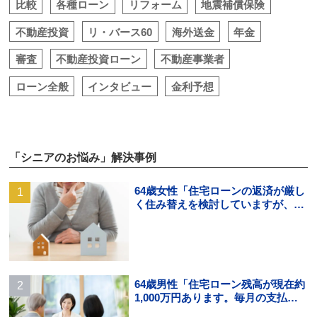
比較
各種ローン
リフォーム
地震補償保険
不動産投資
リ・バース60
海外送金
年金
審査
不動産投資ローン
不動産事業者
ローン全般
インタビュー
金利予想
「シニアのお悩み」解決事例
64歳女性「住宅ローンの返済が厳し
く住み替えを検討していますが、頭
金の用意ができそうにありませ
ん。」
64歳男性「住宅ローン残高が現在約
1,000万円あります。毎月の支払い
はギリギリでボーナス払いになる