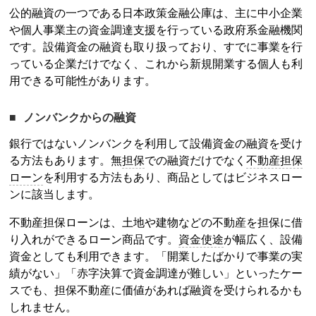
公的融資の一つである日本政策金融公庫は、主に中小企業
や個人事業主の資金調達支援を行っている政府系金融機関
です。設備資金の融資も取り扱っており、すでに事業を行
っている企業だけでなく、これから新規開業する個人も利
用できる可能性があります。
ノンバンクからの融資
銀行ではないノンバンクを利用して設備資金の融資を受け
る方法もあります。無
担保
での融資だけでなく
不動産
担保
ローン
を利用する方法もあり、商品としてはビジネスロー
ンに該当します。
不動産
担保
ローン
は、土地や建物などの不動産を
担保
に借
り入れができるローン商品です。
資金使途
が幅広く、設備
資金としても利用できます。「開業したばかりで事業の実
績がない」「赤字決算で資金調達が難しい」といったケー
スでも、
担保
不動産に価値があれば融資を受けられるかも
しれません。