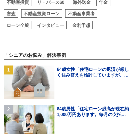
不動産投資
リ・バース60
海外送金
年金
審査
不動産投資ローン
不動産事業者
ローン全般
インタビュー
金利予想
「シニアのお悩み」解決事例
64歳女性「住宅ローンの返済が厳し
く住み替えを検討していますが、頭
金の用意ができそうにありませ
ん。」
64歳男性「住宅ローン残高が現在約
1,000万円あります。毎月の支払い
はギリギリでボーナス払いになる
と…」